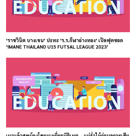
‘ราชวินิต บางเขน’ ปะทะ ‘ร.ร.กีฬาอ่างทอง’ เปิดฟุตซอล
‘IMANE THAILAND U15 FUTSAL LEAGUE 2023’
เผาแล้วศพน้องโชกุนเหยื่ออุบัติเหตุ – แม่ร่ำไห้ก่อนลูกจะเสีย