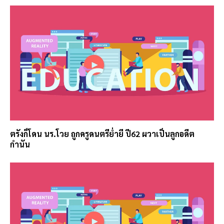
ตรังก็โดน นร.โวย ถูกครูดนตรีย่ำยี ปี62 ผวาเป็นลูกอดีต
กำนัน