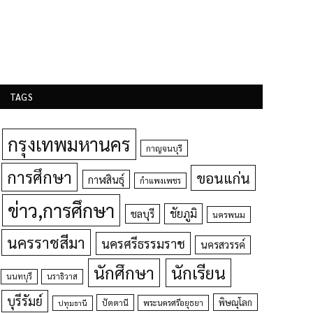
TAGS
กรุงเทพมหานคร
กาญจนบุรี
การศึกษา
ขอนแก่น
กาฬสินธุ์
กำแพงเพชร
ข่าว,การศึกษา
ชัยภูมิ
ชลบุรี
นครพนม
นครราชสีมา
นครศรีธรรมราช
นครสวรรค์
นักศึกษา
นักเรียน
นนทบุรี
นราธิวาส
บุรีรัมย์
พิษณุโลก
ปัตตานี
ปทุมธานี
พระนครศรีอยุธยา