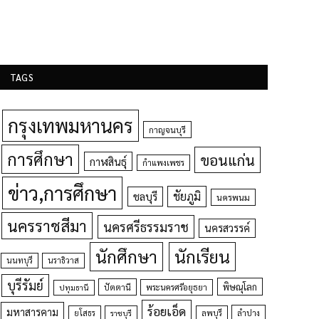
TAGS
กรุงเทพมหานคร
กาญจนบุรี
การศึกษา
ขอนแก่น
กาฬสินธุ์
กำแพงเพชร
ข่าว,การศึกษา
ชัยภูมิ
ชลบุรี
นครพนม
นครราชสีมา
นครศรีธรรมราช
นครสวรรค์
นักศึกษา
นักเรียน
นนทบุรี
นราธิวาส
บุรีรัมย์
พิษณุโลก
ปัตตานี
ปทุมธานี
พระนครศรีอยุธยา
ร้อยเอ็ด
มหาสารคาม
ยโสธร
ลพบุรี
ลำปาง
ราชบุรี