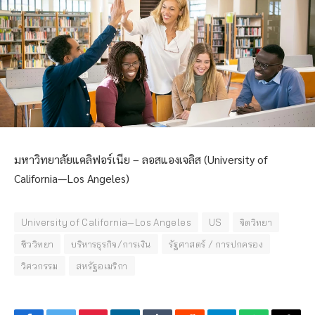
มหาวิทยาลัยแคลิฟอร์เนีย – ลอสแองเจลิส (University of
California—Los Angeles)
University of California—Los Angeles
US
จิตวิทยา
ชีววิทยา
บริหารธุรกิจ/การเงิน
รัฐศาสตร์ / การปกครอง
วิศวกรรม
สหรัฐอเมริกา