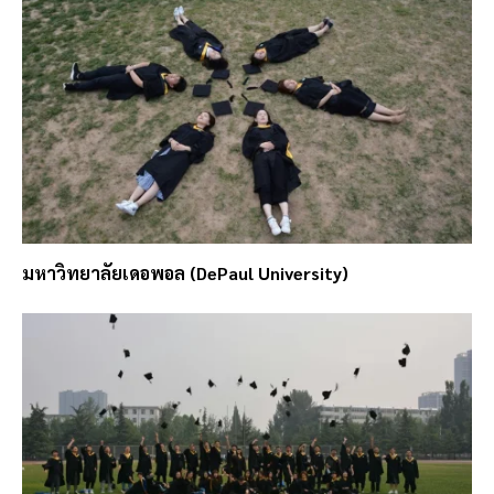
มหาวิทยาลัยเดอพอล (DePaul University)