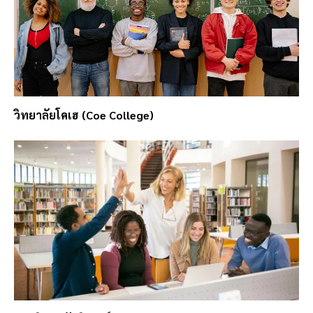
วิทยาลัยโคเฮ (Coe College)