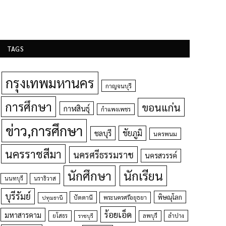
TAGS
กรุงเทพมหานคร
กาญจนบุรี
การศึกษา
ขอนแก่น
กาฬสินธุ์
กำแพงเพชร
ข่าว,การศึกษา
ชัยภูมิ
ชลบุรี
นครพนม
นครราชสีมา
นครศรีธรรมราช
นครสวรรค์
นักศึกษา
นักเรียน
นนทบุรี
นราธิวาส
บุรีรัมย์
พิษณุโลก
ปัตตานี
ปทุมธานี
พระนครศรีอยุธยา
ร้อยเอ็ด
มหาสารคาม
ยโสธร
ลพบุรี
ลำปาง
ราชบุรี