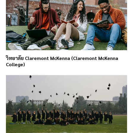
วิทยาลัย Claremont McKenna (Claremont McKenna
College)