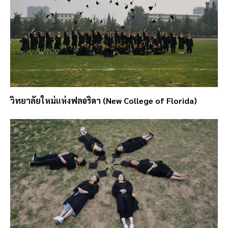
วิทยาลัยใหม่แห่งฟลอริดา (New College of Florida)