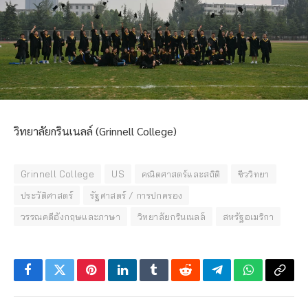
วิทยาลัยกรินเนลล์ (Grinnell College)
Grinnell College
US
คณิตศาสตร์และสถิติ
ชีววิทยา
ประวัติศาสตร์
รัฐศาสตร์ / การปกครอง
วรรณคดีอังกฤษและภาษา
วิทยาลัยกรินเนลล์
สหรัฐอเมริกา
Facebook
Twitter
Pinterest
LinkedIn
Tumblr
Reddit
Telegram
WhatsApp
Copy
Link