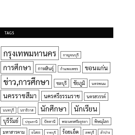
TAGS
กรุงเทพมหานคร
กาญจนบุรี
การศึกษา
ขอนแก่น
กาฬสินธุ์
กำแพงเพชร
ข่าว,การศึกษา
ชัยภูมิ
ชลบุรี
นครพนม
นครราชสีมา
นครศรีธรรมราช
นครสวรรค์
นักศึกษา
นักเรียน
นนทบุรี
นราธิวาส
บุรีรัมย์
พิษณุโลก
ปัตตานี
ปทุมธานี
พระนครศรีอยุธยา
ร้อยเอ็ด
มหาสารคาม
ยโสธร
ลพบุรี
ลำปาง
ราชบุรี