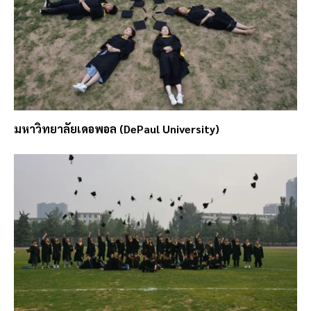
มหาวิทยาลัยเดอพอล (DePaul University)