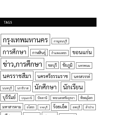
TAGS
กรุงเทพมหานคร
กาญจนบุรี
การศึกษา
ขอนแก่น
กาฬสินธุ์
กำแพงเพชร
ข่าว,การศึกษา
ชัยภูมิ
ชลบุรี
นครพนม
นครราชสีมา
นครศรีธรรมราช
นครสวรรค์
นักศึกษา
นักเรียน
นนทบุรี
นราธิวาส
บุรีรัมย์
พิษณุโลก
ปัตตานี
ปทุมธานี
พระนครศรีอยุธยา
ร้อยเอ็ด
มหาสารคาม
ยโสธร
ลพบุรี
ลำปาง
ราชบุรี