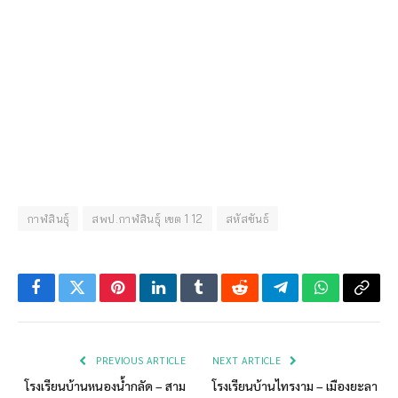
กาฬสินธุ์
สพป.กาฬสินธุ์ เขต 1 12
สหัสขันธ์
Facebook
Twitter
Pinterest
LinkedIn
Tumblr
Reddit
Telegram
WhatsApp
Copy
Link
PREVIOUS ARTICLE
NEXT ARTICLE
โรงเรียนบ้านหนองน้ำกลัด – สาม
โรงเรียนบ้านไทรงาม – เมืองยะลา