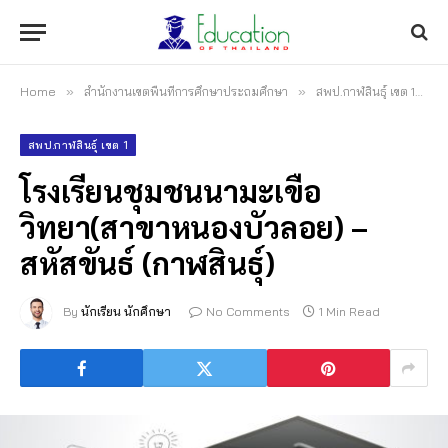
Home
»
สำนักงานเขตพื้นที่การศึกษาประถมศึกษา
»
สพป.กาฬสินธุ์ เขต 1
»
สพป.กาฬสินธุ์ เขต 1
โรงเรียนชุมชนนามะเขือ
วิทยา(สาขาหนองบัวลอย) –
สหัสขันธ์ (กาฬสินธุ์)
By
นักเรียน นักศึกษา
No Comments
1 Min Read