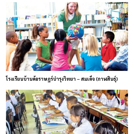
โรงเรียนบ้านค้อราษฎร์บำรุงวิทยา – สมเด็จ (กาฬสินธุ์)