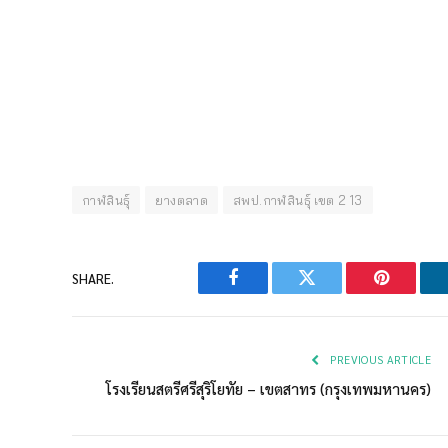
กาฬสินธุ์
ยางตลาด
สพป.กาฬสินธุ์ เขต 2 13
SHARE.
Facebook
Twitter
Pinterest
PREVIOUS ARTICLE
โรงเรียนสตรีศรีสุริโยทัย – เขตสาทร (กรุงเทพมหานคร)