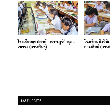
โรงเรียนกุดปลาค้าวราษฎร์บำรุง –
โรงเรียนบึงวิชั
เขาวง (กาฬสินธุ์)
กาฬสินธุ์ (กาฬส
LAST UPDATE