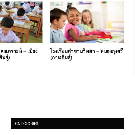
ยสงเคราะห์ – เมือง
โรงเรียนคำขามวิทยา – หนองกุงศรี
ินธุ์)
(กาฬสินธุ์)
CATEGORIES