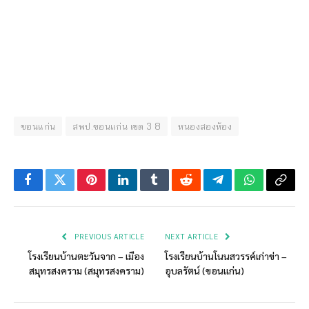
ขอนแก่น
สพป.ขอนแก่น เขต 3 8
หนองสองห้อง
Facebook
Twitter
Pinterest
LinkedIn
Tumblr
Reddit
Telegram
WhatsApp
Copy
Link
PREVIOUS ARTICLE
NEXT ARTICLE
โรงเรียนบ้านตะวันจาก – เมือง
โรงเรียนบ้านโนนสวรรค์เก่าข่า –
สมุทรสงคราม (สมุทรสงคราม)
อุบลรัตน์ (ขอนแก่น)