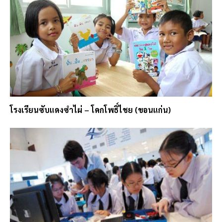
โรงเรียนซับแดงซำไผ่ – โคกโพธิ์ไชย (ขอนแก่น)