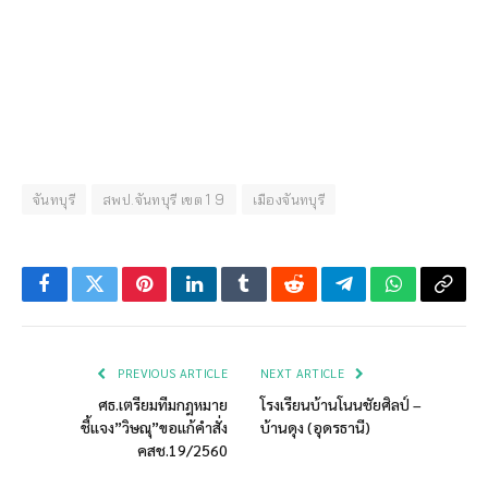
จันทบุรี
สพป.จันทบุรี เขต 1 9
เมืองจันทบุรี
Facebook
Twitter
Pinterest
LinkedIn
Tumblr
Reddit
Telegram
WhatsApp
Copy
Link
PREVIOUS ARTICLE
NEXT ARTICLE
ศธ.เตรียมทีมกฎหมาย
โรงเรียนบ้านโนนชัยศิลป์ –
ชี้แจง”วิษณุ”ขอแก้คำสั่ง
บ้านดุง (อุดรธานี)
คสช.19/2560