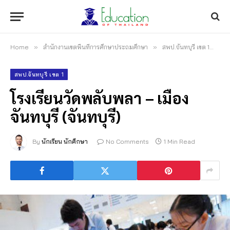
Home
»
สำนักงานเขตพื้นที่การศึกษาประถมศึกษา
»
สพป.จันทบุรี เขต 1
»
โร
สพป.จันทบุรี เขต 1
โรงเรียนวัดพลับพลา – เมือง
จันทบุรี (จันทบุรี)
By
นักเรียน นักศึกษา
No Comments
1 Min Read