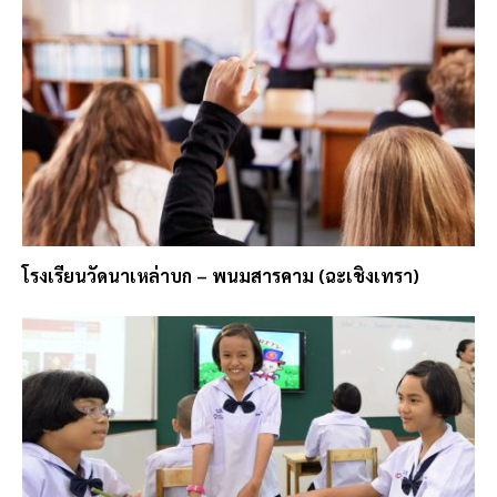
โรงเรียนวัดนาเหล่าบก – พนมสารคาม (ฉะเชิงเทรา)