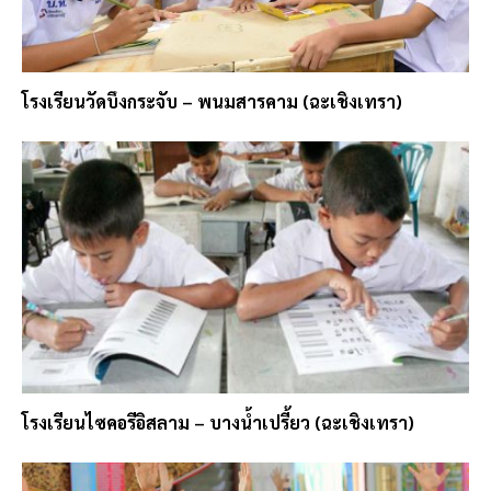
โรงเรียนวัดบึงกระจับ – พนมสารคาม (ฉะเชิงเทรา)
โรงเรียนไซคอรีอิสลาม – บางน้ำเปรี้ยว (ฉะเชิงเทรา)