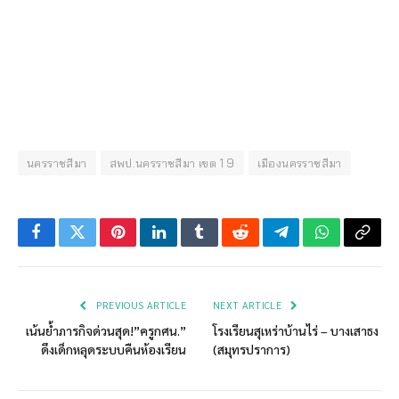
นครราชสีมา
สพป.นครราชสีมา เขต 1 9
เมืองนครราชสีมา
Facebook
Twitter
Pinterest
LinkedIn
Tumblr
Reddit
Telegram
WhatsApp
Copy
Link
PREVIOUS ARTICLE
NEXT ARTICLE
เน้นย้ำภารกิจด่วนสุด!”ครูกศน.”
โรงเรียนสุเหร่าบ้านไร่ – บางเสาธง
ดึงเด็กหลุดระบบคืนห้องเรียน
(สมุทรปราการ)