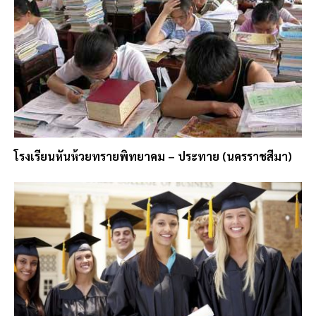
โรงเรียนหันห้วยทรายพิทยาคม – ประทาย (นครราชสีมา)