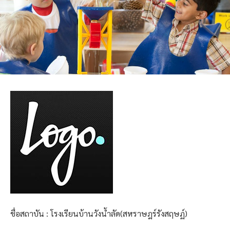
ชื่อสถาบัน : โรงเรียนบ้านวังน้ำลัด(สหราษฎร์รังสฤษฏ์)