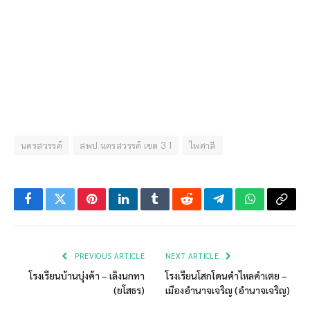
นครสวรรค์
สพป.นครสวรรค์ เขต 3 1
ไพศาลี
Facebook
Twitter
Pinterest
LinkedIn
Tumblr
Reddit
Telegram
WhatsApp
Copy
Link
PREVIOUS ARTICLE
NEXT ARTICLE
โรงเรียนบ้านบุ่งค้า – เลิงนกทา
โรงเรียนโสกโดนคำไหลคำเตย –
(ยโสธร)
เมืองอำนาจเจริญ (อำนาจเจริญ)