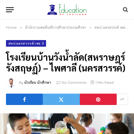
Home
»
สำนักงานเขตพื้นที่การศึกษาประถมศึกษา
»
สพป.นครสวรรค์ เขต 3
»
สพป.นครสวรรค์ เขต 3
โรงเรียนบ้านวังน้ำลัด(สหราษฎร์
รังสฤษฏ์) – ไพศาลี (นครสวรรค์)
By
นักเรียน นักศึกษา
No Comments
1 Min Read