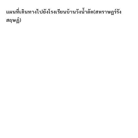
แผนที่เดินทางไปยังโรงเรียนบ้านวังน้ำลัด(สหราษฎร์รัง
สฤษฏ์)