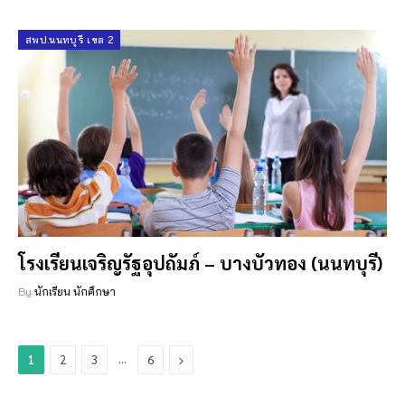
สพป.นนทบุรี เขต 2
โรงเรียนเจริญรัฐอุปถัมภ์ – บางบัวทอง (นนทบุรี)
By
นักเรียน นักศึกษา
…
Next
1
2
3
6