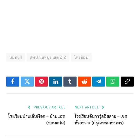
นนทบุรี
สพป.นนทบุรี เขต 2 2
ไทรน้อย
Facebook
Twitter
Pinterest
LinkedIn
Tumblr
Reddit
Telegram
WhatsApp
Copy
Link
PREVIOUS ARTICLE
NEXT ARTICLE
โรงเรียนบ้านเล็บเงือก – บ้านแฮด
โรงเรียนอันวารุ้ลอิสลาม – เขต
(ขอนแก่น)
ห้วยขวาง (กรุงเทพมหานคร)