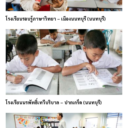
โรงเรียนรอบรู้ภาษาวิทยา – เมืองนนทบุรี (นนทบุรี)
โรงเรียนนรพัทธิ์เทวีบริบาล – ปากเกร็ด (นนทบุรี)