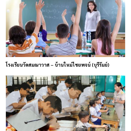
โรงเรียนวัดสมณาวาส – บ้านใหม่ไชยพจน์ (บุรีรัมย์)