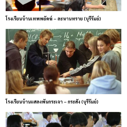
โรงเรียนบ้านเทพพยัคฆ์ – ละหานทราย (บุรีรัมย์)
โรงเรียนบ้านแสลงพันกระเจา – กระสัง (บุรีรัมย์)