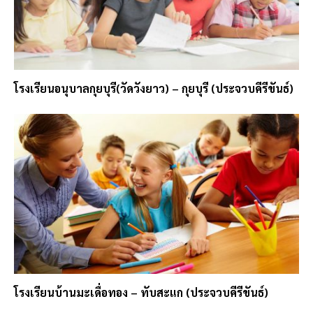
โรงเรียนอนุบาลกุยบุรี(วัดวังยาว) – กุยบุรี (ประจวบคีรีขันธ์)
โรงเรียนบ้านมะเดื่อทอง – ทับสะแก (ประจวบคีรีขันธ์)