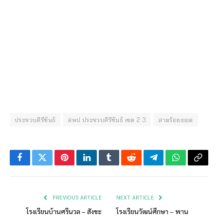
ประจวบคีรีขันธ์
สพป.ประจวบคีรีขันธ์ เขต 2 3
สามร้อยยอด
Facebook
Twitter
Pinterest
LinkedIn
Tumblr
Reddit
Telegram
WhatsApp
Copy
Link
PREVIOUS ARTICLE
NEXT ARTICLE
โรงเรียนบ้านศรีนวล – สังขะ
โรงเรียนวัฒน์ศึกษา – พาน