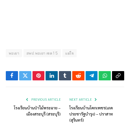
พะเยา
สพป.พะเยา เขต 1 5
แม่ใจ
Facebook
Twitter
Pinterest
LinkedIn
Tumblr
Reddit
Telegram
WhatsApp
Copy
Link
PREVIOUS ARTICLE
NEXT ARTICLE
โรงเรียนบ้านป่าไม้พระฉาย –
โรงเรียนบ้านโคกเพชร(เภด
เมืองสระบุรี (สระบุรี)
ประชารัฐบำรุง) – ปราสาท
(สุรินทร์)