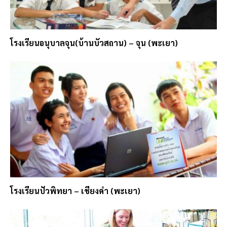
โรงเรียนอนุบาลจุน(บ้านบัวสถาน) – จุน (พะเยา)
โรงเรียนปัวพิทยา – เชียงคำ (พะเยา)