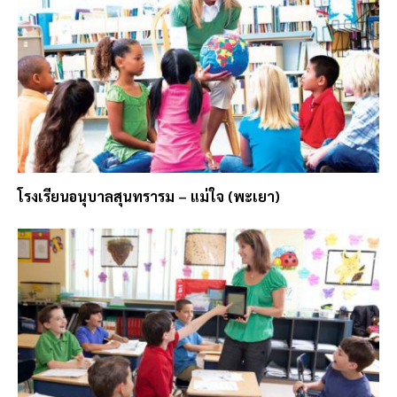
โรงเรียนอนุบาลสุนทรารม – แม่ใจ (พะเยา)