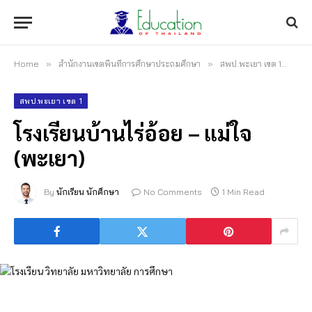
Home
»
สำนักงานเขตพื้นที่การศึกษาประถมศึกษา
»
สพป.พะเยา เขต 1
»
โรง
สพป.พะเยา เขต 1
โรงเรียนบ้านไร่อ้อย – แม่ใจ
(พะเยา)
By
นักเรียน นักศึกษา
No Comments
1 Min Read