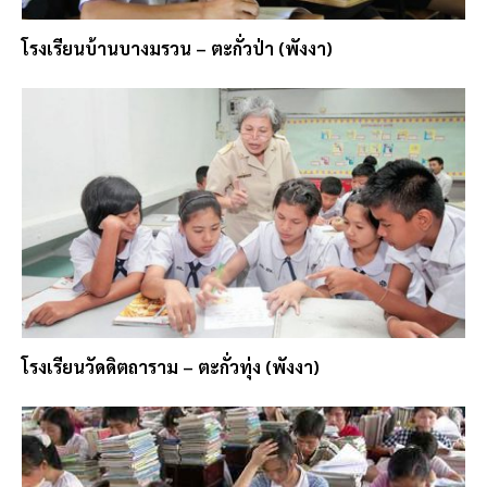
โรงเรียนบ้านบางมรวน – ตะกั่วป่า (พังงา)
โรงเรียนวัดดิตถาราม – ตะกั่วทุ่ง (พังงา)