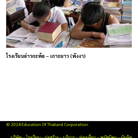
โรงเรียนอ่าวกะพ้อ – เกาะยาว (พังงา)
© 2024 Education Of Thailand Corporation.
บริษัท
–
โรงเรียน
–
ก่อสร้าง
–
บริการ
–
ท่องเที่ยว
–
พนัสนิคม
–
ผู้ผลิต