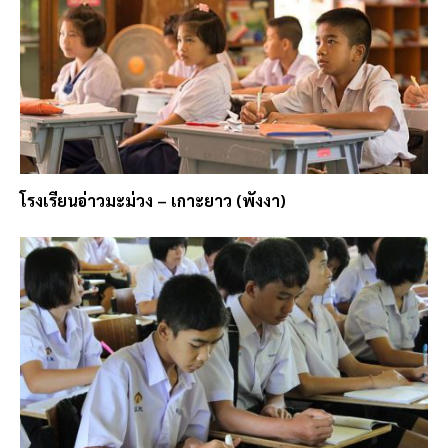
โรงเรียนอ่าวมะม่วง – เกาะยาว (พังงา)