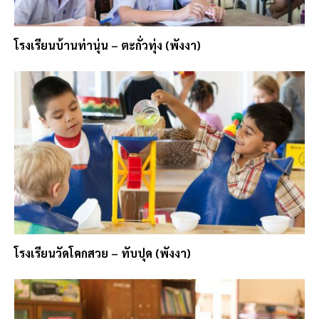
โรงเรียนบ้านท่านุ่น – ตะกั่วทุ่ง (พังงา)
โรงเรียนวัดโคกสวย – ทับปุด (พังงา)