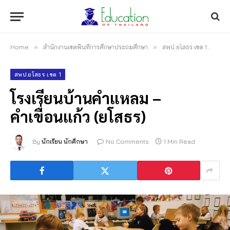
Home
»
สำนักงานเขตพื้นที่การศึกษาประถมศึกษา
»
สพป.ยโสธร เขต 1
»
โรง
สพป.ยโสธร เขต 1
โรงเรียนบ้านคำแหลม –
คำเขื่อนแก้ว (ยโสธร)
By
นักเรียน นักศึกษา
No Comments
1 Min Read