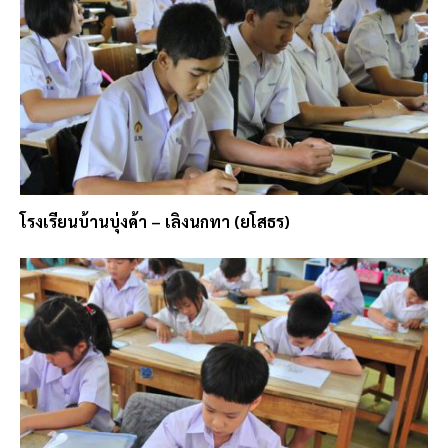
โรงเรียนบ้านบุ่งค้า – เลิงนกทา (ยโสธร)