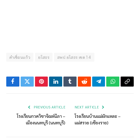
คำเขื่อนแก้ว
ยโสธร
สพป.ยโสธร เขต 1 4
Facebook
Twitter
Pinterest
LinkedIn
Tumblr
Reddit
Telegram
WhatsApp
Copy
Link
PREVIOUS ARTICLE
NEXT ARTICLE
โรงเรียนกวดวิชาจิณห์นิภา –
โรงเรียนบ้านแม่ผักแหละ –
เมืองนนทบุรี (นนทบุรี)
แม่สรวย (เชียงราย)