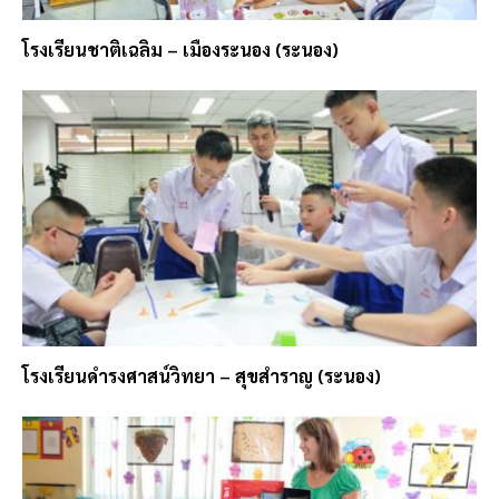
โรงเรียนชาติเฉลิม – เมืองระนอง (ระนอง)
โรงเรียนดำรงศาสน์วิทยา – สุขสำราญ (ระนอง)