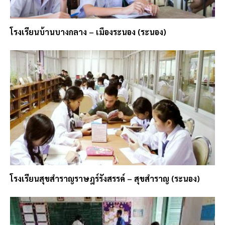
โรงเรียนบ้านบางกลาง – เมืองระนอง (ระนอง)
โรงเรียนสุขสำราญราษฎร์รังสรรค์ – สุขสำราญ (ระนอง)