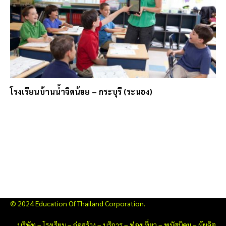
โรงเรียนบ้านน้ำจืดน้อย – กระบุรี (ระนอง)
© 2024 Education Of Thailand Corporation.
บริษัท
–
โรงเรียน
–
ก่อสร้าง
–
บริการ
–
ท่องเที่ยว
–
พนัสนิคม
–
ผู้ผลิต