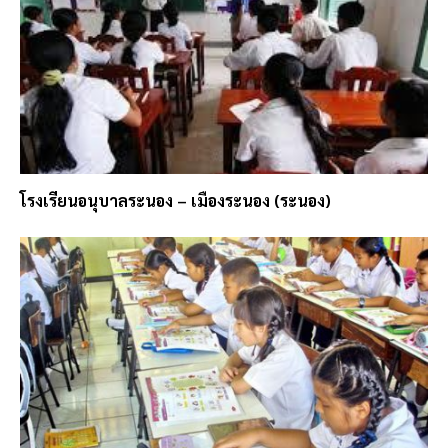
โรงเรียนอนุบาลระนอง – เมืองระนอง (ระนอง)