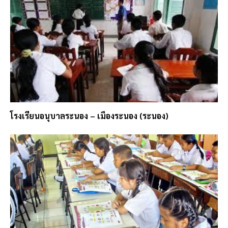
โรงเรียนอนุบาลระนอง – เมืองระนอง (ระนอง)