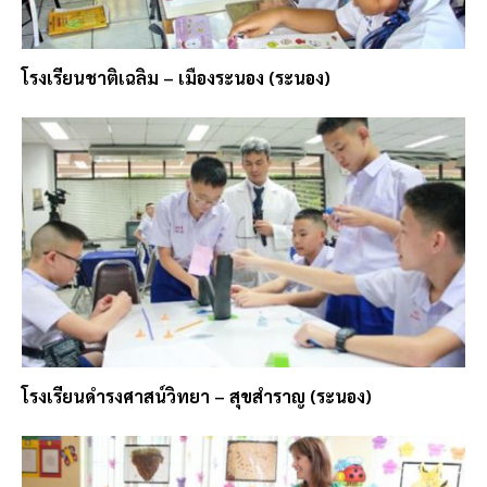
โรงเรียนชาติเฉลิม – เมืองระนอง (ระนอง)
โรงเรียนดำรงศาสน์วิทยา – สุขสำราญ (ระนอง)