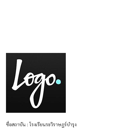
ชื่อสถาบัน : โรงเรียนระวิราษฎร์บำรุง