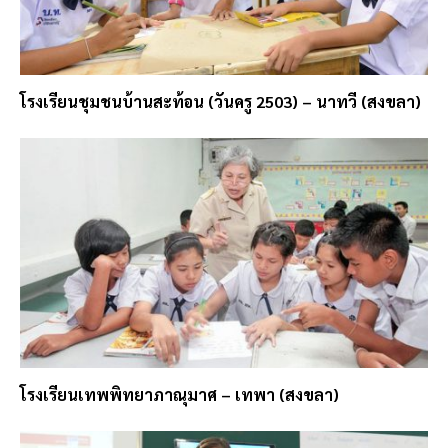
โรงเรียนชุมชนบ้านสะท้อน (วันครู 2503) – นาทวี (สงขลา)
โรงเรียนเทพพิทยาภาณุมาศ – เทพา (สงขลา)