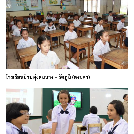
โรงเรียนบ้านทุ่งคมบาง – รัตภูมิ (สงขลา)