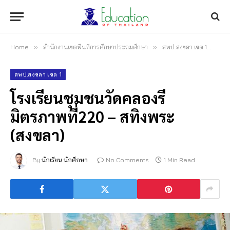
Home
»
สำนักงานเขตพื้นที่การศึกษาประถมศึกษา
»
สพป.สงขลา เขต 1
»
โรง
สพป.สงขลา เขต 1
โรงเรียนชุมชนวัดคลองรี
มิตรภาพที่220 – สทิงพระ
(สงขลา)
By
นักเรียน นักศึกษา
No Comments
1 Min Read