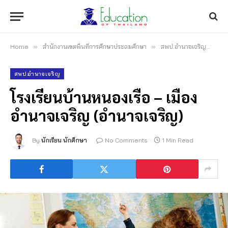
Home
»
สำนักงานเขตพื้นที่การศึกษาประถมศึกษา
»
สพป.อำนาจเจริญ
»
โร
สพป.อำนาจเจริญ
โรงเรียนบ้านหนองเรือ – เมือง
อำนาจเจริญ (อำนาจเจริญ)
By
นักเรียน นักศึกษา
No Comments
1 Min Read