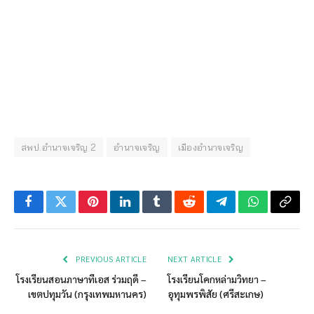
สพป.อำนาจเจริญ 2
อำนาจเจริญ
เมืองอำนาจเจริญ
Facebook
Twitter
Pinterest
LinkedIn
Tumblr
Reddit
Telegram
WhatsApp
Copy
Link
PREVIOUS ARTICLE
NEXT ARTICLE
โรงเรียนสอนภาษาทีเอส ร่วมฤดี –
โรงเรียนโคกหล่ามวิทยา –
เขตปทุมวัน (กรุงเทพมหานคร)
อุทุมพรพิสัย (ศรีสะเกษ)