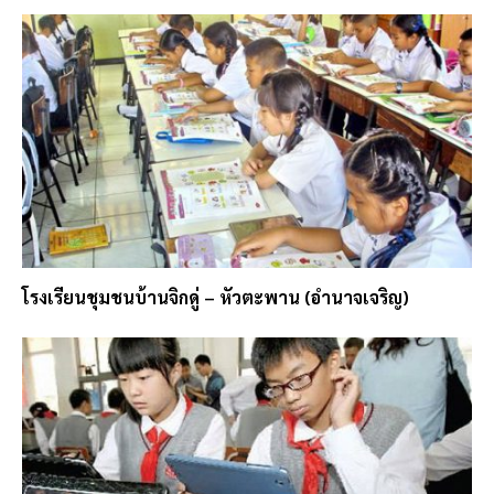
โรงเรียนชุมชนบ้านจิกดู่ – หัวตะพาน (อำนาจเจริญ)