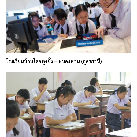
โรงเรียนบ้านโคกทุ่งยั้ง – หนองหาน (อุดรธานี)