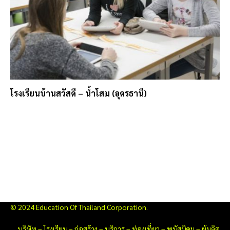
โรงเรียนบ้านสวัสดี – น้ำโสม (อุดรธานี)
© 2024 Education Of Thailand Corporation.
บริษัท
–
โรงเรียน
–
ก่อสร้าง
–
บริการ
–
ท่องเที่ยว
–
พนัสนิคม
–
ผู้ผลิต