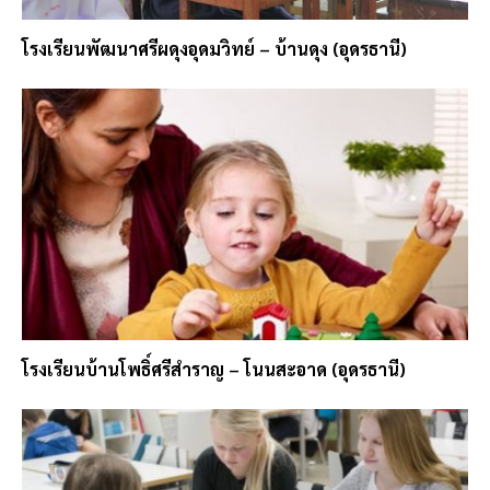
โรงเรียนพัฒนาศรีผดุงอุดมวิทย์ – บ้านดุง (อุดรธานี)
โรงเรียนบ้านโพธิ์ศรีสําราญ – โนนสะอาด (อุดรธานี)