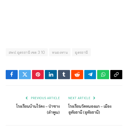
สพป.อุดรธานี เขต 3 10
หนองหาน
อุดรธานี
Facebook
Twitter
Pinterest
LinkedIn
Tumblr
Reddit
Telegram
WhatsApp
Copy
Link
PREVIOUS ARTICLE
NEXT ARTICLE
โรงเรียนบ้านไร่ดง – ป่าซาง
โรงเรียนวัดหนองแก – เมือง
(ลำพูน)
อุทัยธานี (อุทัยธานี)