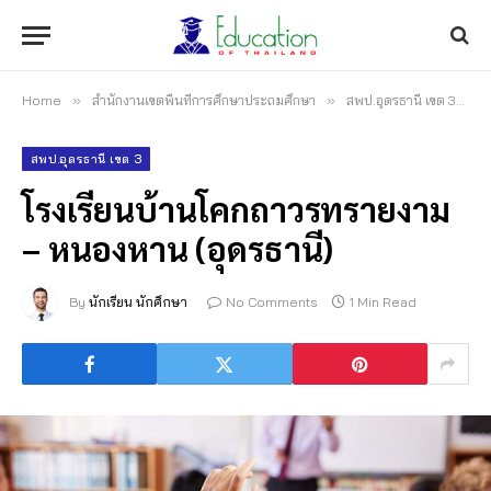
Home
»
สำนักงานเขตพื้นที่การศึกษาประถมศึกษา
»
สพป.อุดรธานี เขต 3
»
สพป.อุดรธานี เขต 3
โรงเรียนบ้านโคกถาวรทรายงาม
– หนองหาน (อุดรธานี)
By
นักเรียน นักศึกษา
No Comments
1 Min Read