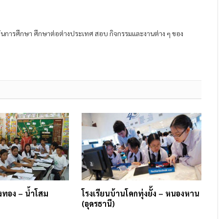
ถาบันการศึกษา ศึกษาต่อต่างประเทศ สอบ กิจกรรมและงานต่าง ๆ ของ
่งทอง – น้ำโสม
โรงเรียนบ้านโคกทุ่งยั้ง – หนองหาน
(อุดรธานี)