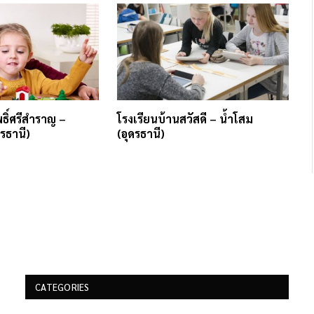
ธิ์ศรีสําราญ –
โรงเรียนบ้านสวัสดี – น้ำโสม
รธานี)
(อุดรธานี)
CATEGORIES