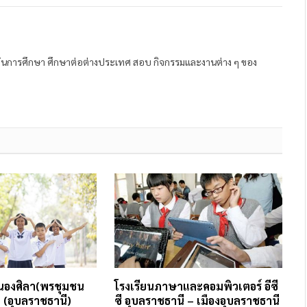
ถาบันการศึกษา ศึกษาต่อต่างประเทศ สอบ กิจกรรมและงานต่าง ๆ ของ
หนองศิลา(พรชุมชน
โรงเรียนภาษาและคอมพิวเตอร์ อีซี
 (อุบลราชธานี)
ซี อุบลราชธานี – เมืองอุบลราชธานี