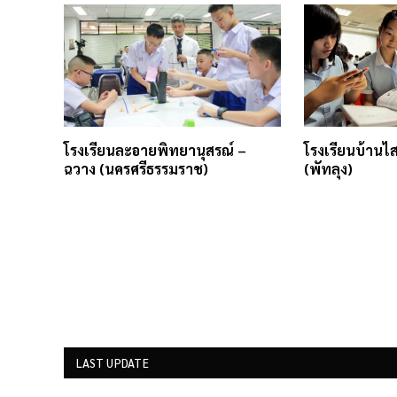
โรงเรียนละอายพิทยานุสรณ์ –
โรงเรียนบ้านไ
ฉวาง (นครศรีธรรมราช)
(พัทลุง)
LAST UPDATE