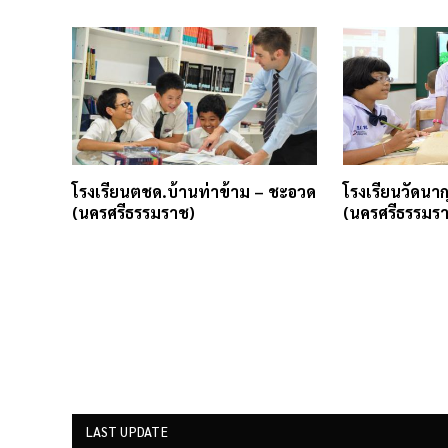
โรงเรียนตชด.บ้านท่าข้าม – ชะอวด
โรงเรียนวัดนาก
(นครศรีธรรมราช)
(นครศรีธรรมร
LAST UPDATE