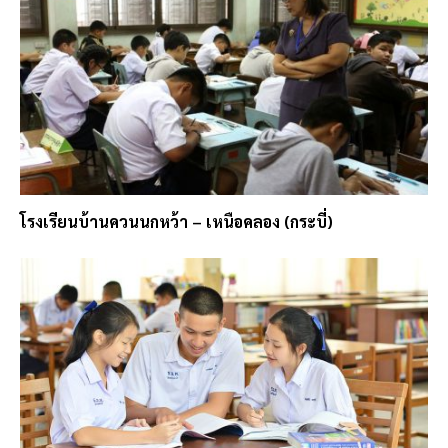
โรงเรียนบ้านควนนกหว้า – เหนือคลอง (กระบี่)