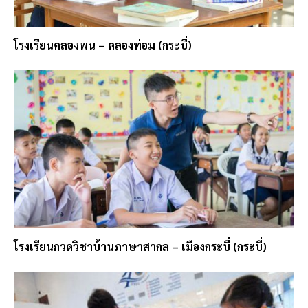
โรงเรียนคลองพน – คลองท่อม (กระบี่)
โรงเรียนกวดวิชาบ้านภาษาสากล – เมืองกระบี่ (กระบี่)