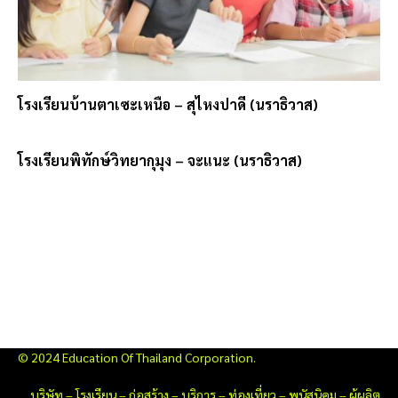
โรงเรียนบ้านตาเซะเหนือ – สุไหงปาดี (นราธิวาส)
โรงเรียนพิทักษ์วิทยากุมุง – จะแนะ (นราธิวาส)
© 2024 Education Of Thailand Corporation.
บริษัท
–
โรงเรียน
–
ก่อสร้าง
–
บริการ
–
ท่องเที่ยว
–
พนัสนิคม
–
ผู้ผลิต