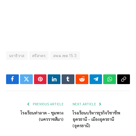
นราธิวาส
ศรีสาคร
สพม.เขต 15 3
Facebook
Twitter
Pinterest
LinkedIn
Tumblr
Reddit
Telegram
WhatsApp
Copy
Link
PREVIOUS ARTICLE
NEXT ARTICLE
โรงเรียนท่าลาด – ชุมพวง
โรงเรียนบริหารธุรกิจวิชาชีพ
(นครราชสีมา)
อุดรธานี – เมืองอุดรธานี
(อุดรธานี)