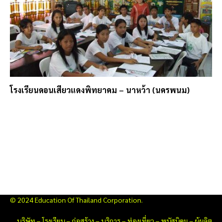
โรงเรียนดอนเสียวแดงพิทยาคม – นาหว้า (นครพนม)
© 2024 Education Of Thailand Corporation.
บริษัท
–
โรงเรียน
–
ก่อสร้าง
–
บริการ
–
ท่องเที่ยว
–
พนัสนิคม
–
ผู้ผลิต