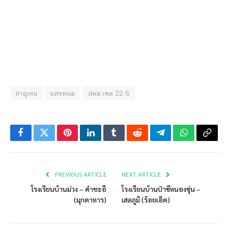
ท่าอุเทน
นครพนม
สพม.เขต 22 6
Facebook
Twitter
Pinterest
LinkedIn
Tumblr
Reddit
Telegram
WhatsApp
Copy
Link
PREVIOUS ARTICLE
NEXT ARTICLE
โรงเรียนบ้านม่วง – คำชะอี
โรงเรียนบ้านป่าขีหนองขุ่น –
(มุกดาหาร)
เสลภูมิ (ร้อยเอ็ด)