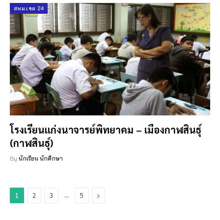
สพม.เขต 24
โรงเรียนแก่งนาจารย์พิทยาคม – เมืองกาฬสินธุ์
(กาฬสินธุ์)
By
นักเรียน นักศึกษา
…
Next
1
2
3
5