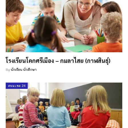
โรงเรียนโคกศรีเมือง – กมลาไสย (กาฬสินธุ์)
By
นักเรียน นักศึกษา
สพม.เขต 24