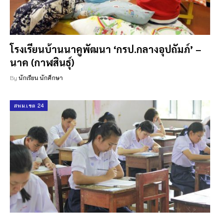
โรงเรียนบ้านนาคูพัฒนา ‘กรป.กลางอุปถัมภ์’ –
นาค (กาฬสินธุ์)
By
นักเรียน นักศึกษา
สพม.เขต 24