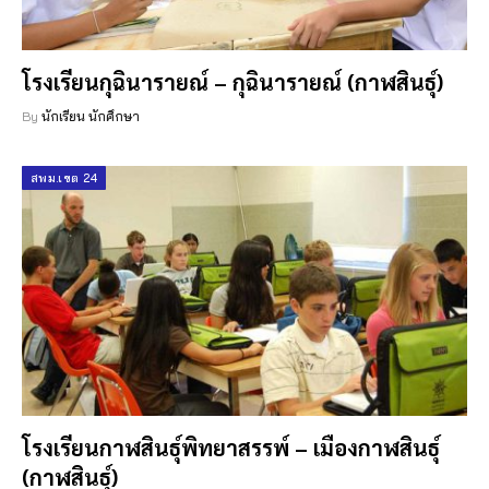
โรงเรียนกุฉินารายณ์ – กุฉินารายณ์ (กาฬสินธุ์)
By
นักเรียน นักศึกษา
สพม.เขต 24
โรงเรียนกาฬสินธุ์พิทยาสรรพ์ – เมืองกาฬสินธุ์
(กาฬสินธุ์)