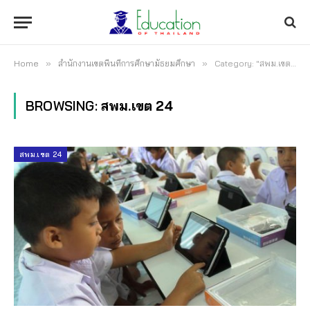
Home
»
สำนักงานเขตพื้นที่การศึกษามัธยมศึกษา
»
Category: "สพม.เขต 24"
BROWSING:
สพม.เขต 24
สพม.เขต 24