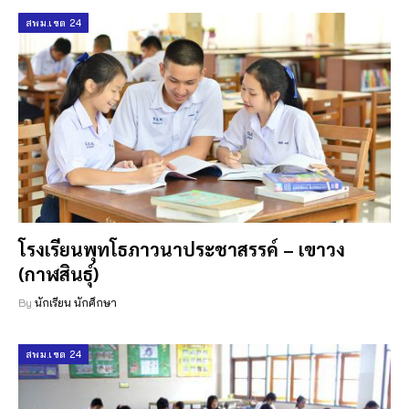
สพม.เขต 24
โรงเรียนพุทโธภาวนาประชาสรรค์ – เขาวง
(กาฬสินธุ์)
By
นักเรียน นักศึกษา
สพม.เขต 24