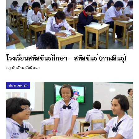
โรงเรียนสหัสขันธ์ศึกษา – สหัสขันธ์ (กาฬสินธุ์)
By
นักเรียน นักศึกษา
สพม.เขต 24