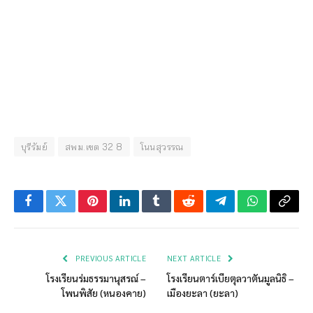
บุรีรัมย์
สพม.เขต 32 8
โนนสุวรรณ
Facebook
Twitter
Pinterest
LinkedIn
Tumblr
Reddit
Telegram
WhatsApp
Copy
Link
PREVIOUS ARTICLE
NEXT ARTICLE
โรงเรียนร่มธรรมานุสรณ์ –
โรงเรียนตาร์เบียตุลวาตันมูลนิธิ –
โพนพิสัย (หนองคาย)
เมืองยะลา (ยะลา)