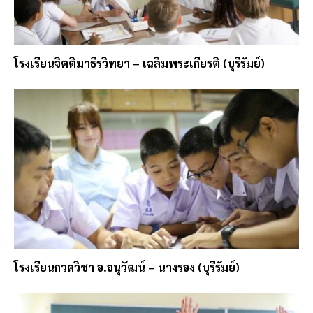
โรงเรียนจิตติมาธีรวิทยา – เฉลิมพระเกียรติ (บุรีรัมย์)
โรงเรียนกวดวิชา อ.อนุวัฒน์ – นางรอง (บุรีรัมย์)