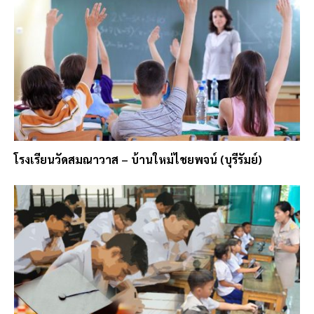
โรงเรียนวัดสมณาวาส – บ้านใหม่ไชยพจน์ (บุรีรัมย์)