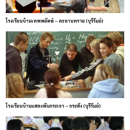
โรงเรียนบ้านเทพพยัคฆ์ – ละหานทราย (บุรีรัมย์)
โรงเรียนบ้านแสลงพันกระเจา – กระสัง (บุรีรัมย์)