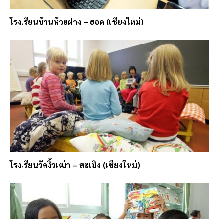
โรงเรียนบ้านห้วยฝาง – ฮอด (เชียงใหม่)
โรงเรียนวัดงิ้วเฒ่า – สะเมิง (เชียงใหม่)