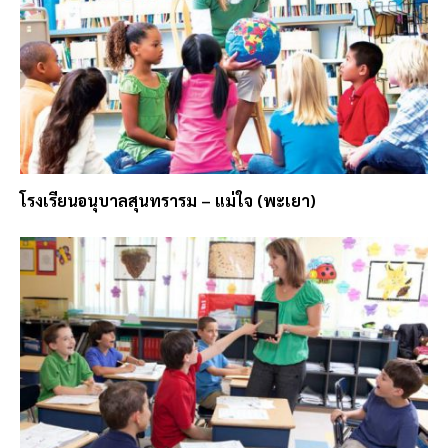
โรงเรียนอนุบาลสุนทรารม – แม่ใจ (พะเยา)