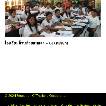
โรงเรียนบ้านห้วยแม่แดง – ปง (พะเยา)
© 2024 Education Of Thailand Corporation.
บริษัท
–
โรงเรียน
–
ก่อสร้าง
–
บริการ
–
ท่องเที่ยว
–
พนัสนิคม
–
ผู้ผลิต