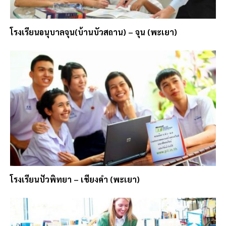
โรงเรียนอนุบาลจุน(บ้านบัวสถาน) – จุน (พะเยา)
โรงเรียนปัวพิทยา – เชียงคำ (พะเยา)