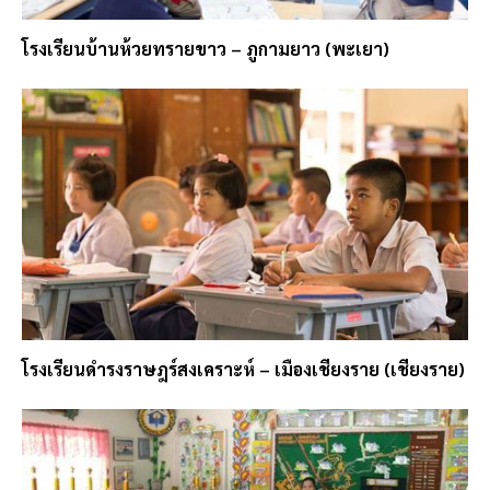
โรงเรียนบ้านห้วยทรายขาว – ภูกามยาว (พะเยา)
โรงเรียนดำรงราษฎร์สงเคราะห์ – เมืองเชียงราย (เชียงราย)