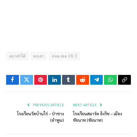
ดอกคำใต้
พะเยา
สพม.เขต 36 3
Facebook
Twitter
Pinterest
LinkedIn
Tumblr
Reddit
Telegram
WhatsApp
Copy
Link
PREVIOUS ARTICLE
NEXT ARTICLE
โรงเรียนวัดบ้านไร่ – ป่าซาง
โรงเรียนสมาร์ท อิงริช – เมือง
(ลำพูน)
ชัยนาท (ชัยนาท)