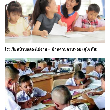
โรงเรียนบ้านคลองไผ่งาม – บ้านด่านลานหอย (สุโขทัย)