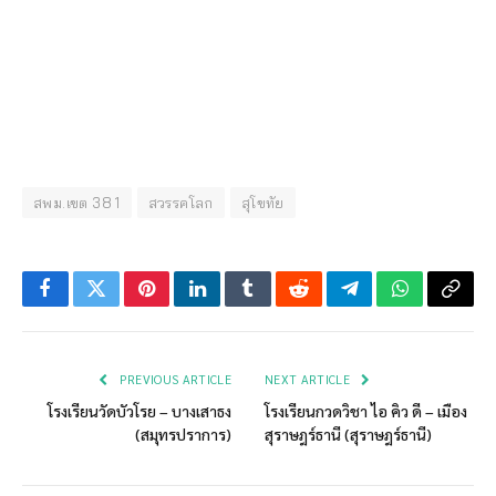
สพม.เขต 38 1
สวรรคโลก
สุโขทัย
Facebook
Twitter
Pinterest
LinkedIn
Tumblr
Reddit
Telegram
WhatsApp
Copy
Link
PREVIOUS ARTICLE
NEXT ARTICLE
โรงเรียนวัดบัวโรย – บางเสาธง
โรงเรียนกวดวิชา ไอ คิว ดี – เมือง
(สมุทรปราการ)
สุราษฎร์ธานี (สุราษฎร์ธานี)