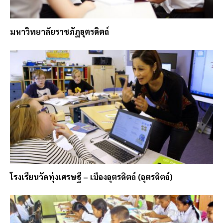
มหาวิทยาลัยราชภัฏอุตรดิตถ์
โรงเรียนวัดทุ่งเศรษฐี – เมืองอุตรดิตถ์ (อุตรดิตถ์)