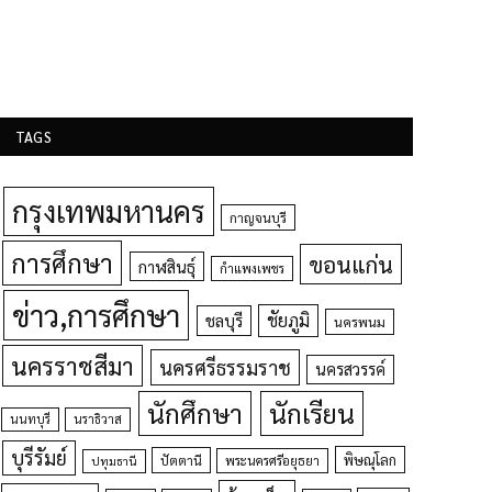
TAGS
กรุงเทพมหานคร
กาญจนบุรี
การศึกษา
ขอนแก่น
กาฬสินธุ์
กำแพงเพชร
ข่าว,การศึกษา
ชัยภูมิ
ชลบุรี
นครพนม
นครราชสีมา
นครศรีธรรมราช
นครสวรรค์
นักศึกษา
นักเรียน
นนทบุรี
นราธิวาส
บุรีรัมย์
พิษณุโลก
ปัตตานี
ปทุมธานี
พระนครศรีอยุธยา