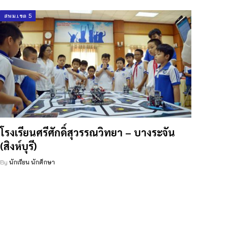
สพม.เขต 5
โรงเรียนศรีศักดิ์สุวรรณวิทยา – บางระจัน
(สิงห์บุรี)
By
นักเรียน นักศึกษา