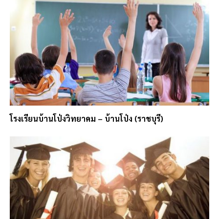
โรงเรียนบ้านโป่งวิทยาคม – บ้านโป่ง (ราชบุรี)