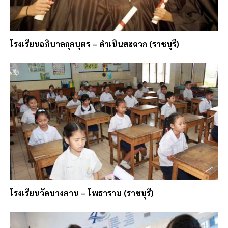
โรงเรียนอภิบาลกุลบุตร – ดำเนินสะดวก (ราชบุรี)
โรงเรียนวัดบางลาน – โพธาราม (ราชบุรี)