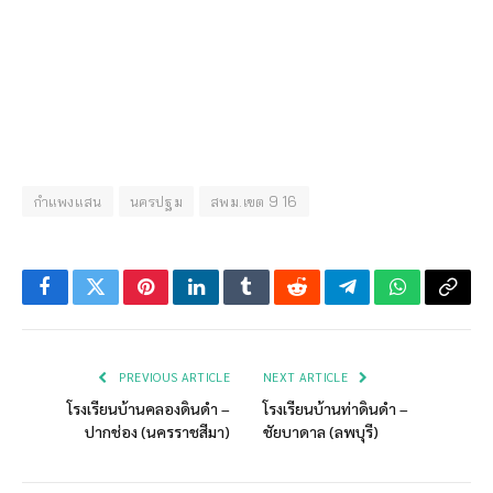
กำแพงแสน
นครปฐม
สพม.เขต 9 16
Facebook
Twitter
Pinterest
LinkedIn
Tumblr
Reddit
Telegram
WhatsApp
Copy
Link
PREVIOUS ARTICLE
NEXT ARTICLE
โรงเรียนบ้านคลองดินดำ –
โรงเรียนบ้านท่าดินดำ –
ปากช่อง (นครราชสีมา)
ชัยบาดาล (ลพบุรี)