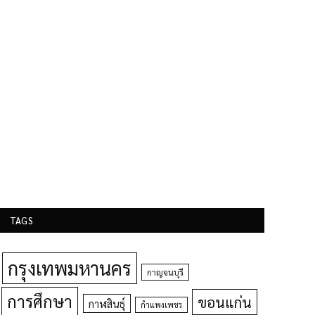
TAGS
กรุงเทพมหานคร
กาญจนบุรี
การศึกษา
ขอนแก่น
กาฬสินธุ์
กำแพงเพชร