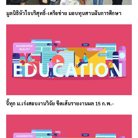
มูลนิธิหัวใจบริสุทธิ์-เครือข่าย มอบทุนสานฝันการศึกษา
จี้ทุก ม.เร่งสอบงานวิจัย ขีดเส้นรายงานผล 15 ก.พ.-