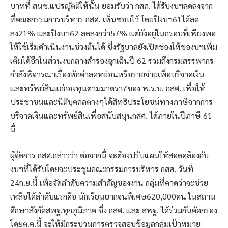
บาทที่ สนช.แปรญัตติให้นั้น ยอมรับว่า กสศ. ได้รับงบฯลดลงจาก
ที่คณะกรรมการบริหาร กสศ. เห็นชอบไว้ โดยปีงบฯ61ได้ลด
ลง21% และปีงบฯ62 ลดลงกว่า57% แต่ยังอยู่ในกรอบที่เพียงพอ
ให้ใช้เริ่มดำเนินงานช่วงต้นได้ ซึ่งรัฐบาลยังเปิดช่องให้ของบฯเพิ่ม
เติมได้อีกในส่วนงบกลางสำรองฉุกเฉินปี 62 รวมถึงกรมสรรพากร
กำลังพิจารณาเรื่องหักค่าลดหย่อนหรือรายจ่ายเพื่อบริจาคเงิน
และทรัพย์สินแก่กองทุนตามมาตรา7ของ พ.ร.บ. กสศ. เพื่อให้
ประชาชนและนิติบุคคลต่างๆได้สิทธิประโยชน์ทางภาษีจากการ
บริจาคเงินและทรัพย์สินเพื่อสนับสนุนกสศ. ได้ภายในปีภาษี 61
นี้
ผู้จัดการ กสศ.กล่าวว่า ต่อจากนี้ จะต้องปรับแผนให้สอดคล้องกับ
งบฯที่ได้รับโดยจะประชุมคณะกรรมการบริหาร กสศ. วันที่
24ก.ย.นี้ เพื่อจัดลำดับความสำคัญของงาน กลุ่มที่คาดว่าจะช่วย
เหลือได้ลำดับแรกคือ นักเรียนยากจนพิเศษ620,000คน ในสถาน
ศึกษาสังกัดสพฐ.ทุกภูมิภาค ซึ่ง กสศ. และ สพฐ. ได้ร่วมกันคัดกรอง
โดยต.ค.นี้ จะให้มีกระบวนการตรวจสอบข้อมูลกลุ่มเป้าหมาย