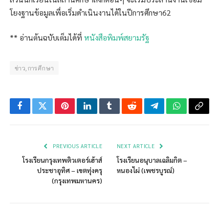
โยงฐานข้อมูลเพื่อเริ่มดำเนินงานได้ในปีการศึกษา62
** อ่านต้นฉบับเต็มได้ที่
หนังสือพิมพ์สยามรัฐ
ข่าว,การศึกษา
Facebook
Twitter
Pinterest
LinkedIn
Tumblr
Reddit
Telegram
WhatsApp
Copy
Link
PREVIOUS ARTICLE
NEXT ARTICLE
โรงเรียนกรุงเทพติวเตอร์เฮ้าส์
โรงเรียนอนุบาลเฉลิมกิต –
ประชาอุทิศ – เขตทุ่งครุ
หนองไผ่ (เพชรบูรณ์)
(กรุงเทพมหานคร)