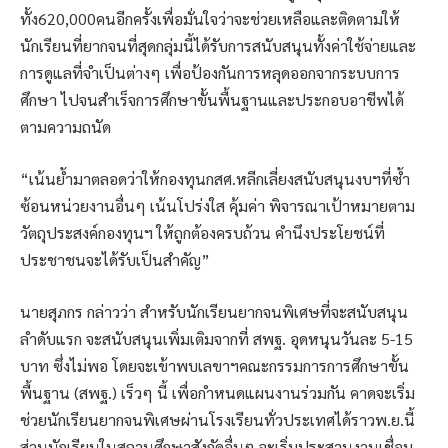
ทั้ง620,000คนอีกครั้งเพื่อมั่นใจว่าจะช่วยเหลือและติดตามให้
นักเรียนที่ยากจนที่สุดกลุ่มนี้ได้รับการสนับสนุนทั้งค่าใช้จ่ายและ
การดูแลที่จำเป็นต่างๆ เพื่อป้องกันการหลุดออกจากระบบการ
ศึกษา ไปจนสำเร็จการศึกษาขั้นพื้นฐานและประกอบอาชีพได้
ตามความถนัด
“เน้นย้ำมาตลอดว่าให้กองทุนกสศ.หลีกเลี่ยงสนับสนุนงบฯที่ซ้ำ
ซ้อนหน่วยงานอื่นๆ เน้นโปร่งใส คุ้มค่า พิจารณาเป้าหมายตาม
วัตถุประสงค์กองทุนฯ ให้ถูกต้องครบถ้วน คำนึงประโยชน์ที่
ประชาชนจะได้รับเป็นสำคัญ”
นายสุภกร กล่าวว่า สำหรับนักเรียนยากจนพิเศษที่จะสนับสนุน
ลำดับแรก จะสนับสนุนเพิ่มเติมจากที่ สพฐ. อุดหนุนวันละ 5-15
บาท ซึ่งไม่พอ โดยจะเข้าพบเลขาฯคณะกรรมการการศึกษาขั้น
พื้นฐาน (สพฐ.) เร็วๆ นี้ เพื่อกำหนดแผนงานร่วมกัน คาดจะเริ่ม
ช่วยนักเรียนยากจนพิเศษผ่านโรงเรียนทั่วประเทศได้ราวพ.ย.นี้
ส่วนนักเรียนในสถานศึกษาสังกัดอื่นๆ จะเริ่มประสานงานเชื่อม