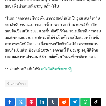
สอบ เพื่อนำเสนอที่ประชุมครั้งต่อไป
“ในอนาคตอาจจะมีการพัฒนาการสอบให้เป็นในรูปแบบเดียวกับ
ของสำนักงานคณะกรรมการข้าราชการพลเรือน (ก.พ.) คือ เปิด
สอบข้อเขียนเป็นระยะ และขึ้นบัญชีไว้ก่อน ขณะเดียวกันการสอบ
ผอ.สพท.และ รอง ผอ.สพท. ก็ไม่จำเป็นต้องรอเปิดสอบพร้อมกัน
หาก สพท.ใดมีอัตราว่าง ก็สามารถเปิดคัดเลือกได้ เพราะคะแนน
สอบถือเป็นส่วนน้อยแค่ 10
% นอกจากนี้ ที่ประชุมอนุมัติย้าย
รอง ผอ.สพท.จำนวน 66 รายอีกด้วย
“รมว.ศึกษาธิการ กล่าว
** อ่านต้นฉบับเต็มได้ที่
หนังสือพิมพ์สยามรัฐ
ข่าว,การศึกษา
Facebook
Twitter
Pinterest
LinkedIn
Tumblr
Reddit
Telegram
WhatsApp
Copy