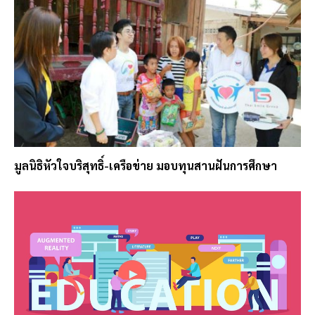
มูลนิธิหัวใจบริสุทธิ์-เครือข่าย มอบทุนสานฝันการศึกษา